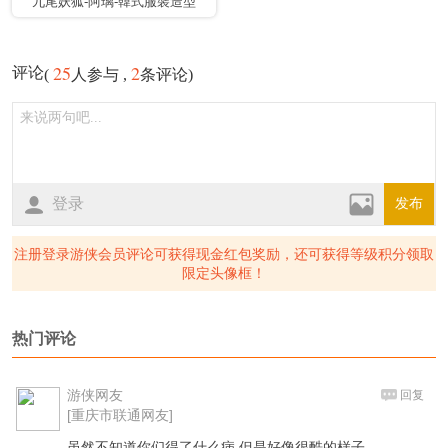
九尾妖狐-阿璃-韓式服裝造型
【BoPeep】
25
2
评论
(
人参与 ,
条评论)
登录
发布
注册登录游侠会员评论可获得现金红包奖励，还可获得等级积分领取
限定头像框！
热门评论
游侠网友
回复
[重庆市联通网友]
虽然不知道你们得了什么病,但是好像很酷的样子