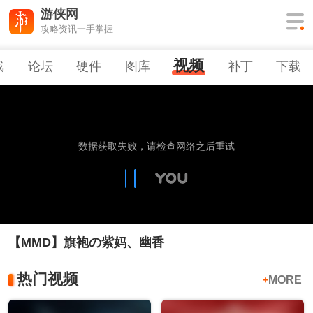
游侠网
攻略资讯一手掌握
视频
戏
论坛
硬件
图库
补丁
下载
【MMD】旗袍の紫妈、幽香
热门视频
MORE
+