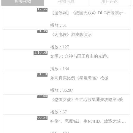
相关视频
视频信息
用户评论
17:56
【游侠网】《战国无双4》DLC衣装演示阿市
播放：51
01:05
《闪电侠》游戏版演示
播放：127
1:16:58
文明5：众神与国王真主的光辉6
播放：134
01:10
乐高真实比例《泰坦降临》枪械
播放：86207
09:44
《恐怖女孩》全红心收集通关攻略第5关
播放：67
06:54
神偷4、恶魔城2、生化4HD、放逐之城 配置测试