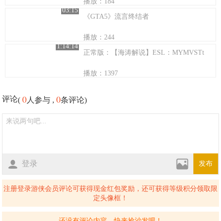
播放：184
03:15
《GTA5》流言终结者
播放：244
1:14:14
正常版：【海涛解说】ESL：MYMVSTt
播放：1397
0
0
评论
(
人参与 ,
条评论)
登录
发布
注册登录游侠会员评论可获得现金红包奖励，还可获得等级积分领取限
定头像框！
还没有评论内容，快来抢沙发吧！