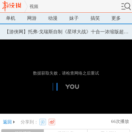
视频
单机
网游
动漫
妹子
搞笑
更多
【游侠网】托弗·戈瑞斯自制《星球大战》十合一浓缩版超级宣传片
66次播放
返回
分享到：