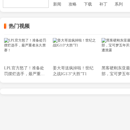
新闻
攻略
下载
补丁
系列
热门视频
LPL官方怒了！准备处
姜大哥送疯掉啦！世纪
黑客硬刚东亚最
罚摆烂选手，最严重者
之战IG1∶3“大胜”T1
部，宝可梦五年
永久禁赛！
划惨遭泄露