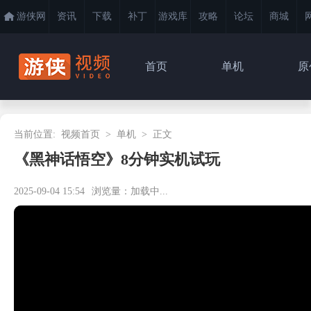
游侠网
资讯
下载
补丁
游戏库
攻略
论坛
商城
首页
单机
原
当前位置:
视频首页
>
单机
>
正文
《黑神话悟空》8分钟实机试玩
2025-09-04 15:54
浏览量：
加载中...