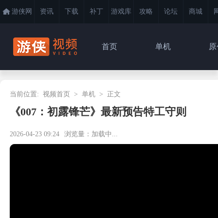
游侠网
资讯
下载
补丁
游戏库
攻略
论坛
商城
首页
单机
原
当前位置:
视频首页
>
单机
>
正文
《007：初露锋芒》最新预告特工守则
2026-04-23 09:24
浏览量：
加载中...