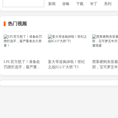
新闻
攻略
下载
补丁
系列
热门视频
LPL官方怒了！准备处
姜大哥送疯掉啦！世纪
黑客硬刚东亚最
罚摆烂选手，最严重者
之战IG1∶3“大胜”T1
部，宝可梦五年
永久禁赛！
划惨遭泄露