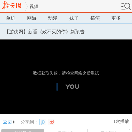
视频
单机
网游
动漫
妹子
搞笑
更多
【游侠网】新番《致不灭的你》新预告
1次播放
返回
分享到：