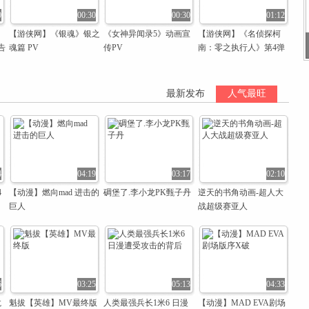
0
00:30
00:30
01:12
【游侠网】《银魂》银之
《女神异闻录5》动画宣
【游侠网】《名侦探柯
告
魂篇 PV
传PV
南：零之执行人》第4弹
CM
最新发布
人气最旺
4
04:19
03:17
02:10
4
【动漫】燃向mad 进击的
碉堡了.李小龙PK甄子丹
逆天的书角动画-超人大
巨人
战超级赛亚人
6
03:25
05:13
04:33
龙
魁拔【英雄】MV最终版
人类最强兵长1米6 日漫
【动漫】MAD EVA剧场