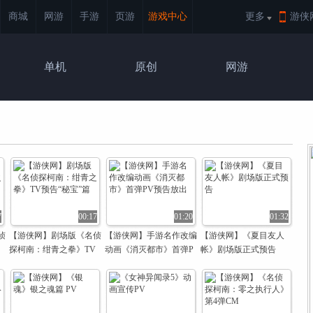
商城
网游
手游
页游
游戏中心
更多
游侠
单机
原创
网游
7
00:17
01:20
01:32
侦
【游侠网】剧场版《名侦
【游侠网】手游名作改编
【游侠网】《夏目友人
探柯南：绀青之拳》TV
动画《消灭都市》首弹P
帐》剧场版正式预告
预告“秘宝”篇
V预告放出