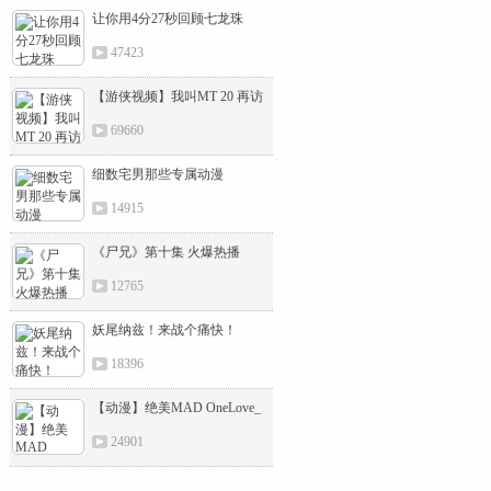
让你用4分27秒回顾七龙珠
47423
【游侠视频】我叫MT 20 再访
卡拉赞
69660
细数宅男那些专属动漫
14915
《尸兄》第十集 火爆热播
12765
妖尾纳兹！来战个痛快！
18396
【动漫】绝美MAD OneLove_
黎色
24901