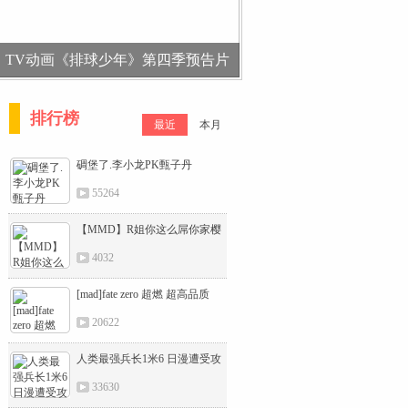
TV动画《排球少年》第四季预告片
排行榜
最近
本月
碉堡了.李小龙PK甄子丹
55264
【MMD】R姐你这么屌你家樱
知道吗
4032
[mad]fate zero 超燃 超高品质
20622
人类最强兵长1米6 日漫遭受攻
击的背后
33630