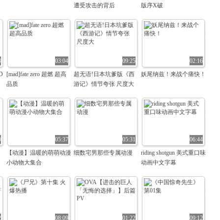
遭受攻击的背后
版序X破
4
03:04
09:25
02:16
D
[mad]fate zero 超燃 超高
超无语!日本坑爹版《西
妖尾纳兹！来战个痛快！
品质
游记》情节夸张 尺度大
0
05:37
05:31
06:44
【动漫】温暖的萌萌动漫
细数宅男那些专属动漫
riding shotgun 美式重口味
小动物大集合
动画中文字幕
2
08:09
01:22
09:12