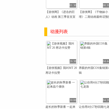
01:30
00:3
【游侠网】《进击的巨
【游侠网】《干物妹小
人》动画 第三季首支宣
埋》二期动画最终话预
传视频
动漫列表
26:38
04:4
【游侠视频】我叫MT 20
养眼的外国COS集锦第
再访卡拉赞
辑
30:00
04:2
超长的秋季新番 一起来
让你用4分27秒回顾七