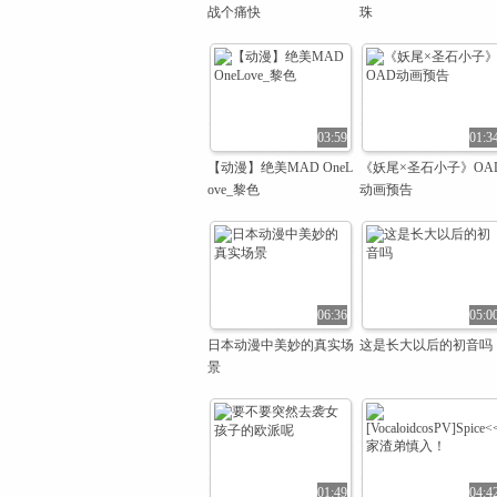
战个痛快
珠
03:59
01:3
【动漫】绝美MAD OneL
《妖尾×圣石小子》OA
ove_黎色
动画预告
06:36
05:0
日本动漫中美妙的真实场
这是长大以后的初音吗
景
01:49
04:4