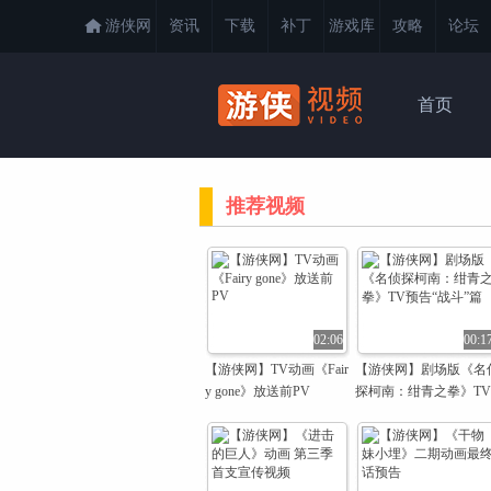
游侠网
资讯
下载
补丁
游戏库
攻略
论坛
首页
推荐视频
02:06
00:1
【游侠网】TV动画《Fair
【游侠网】剧场版《名
y gone》放送前PV
探柯南：绀青之拳》TV
预告“战斗”篇